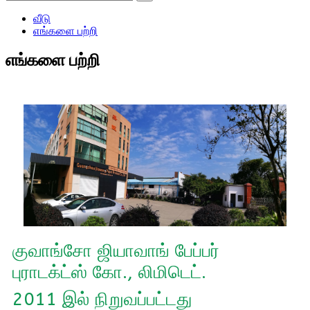
வீடு
எங்களை பற்றி
எங்களை பற்றி
குவாங்சோ ஜியாவாங் பேப்பர்
புராடக்ட்ஸ் கோ., லிமிடெட்.
2011 இல் நிறுவப்பட்டது