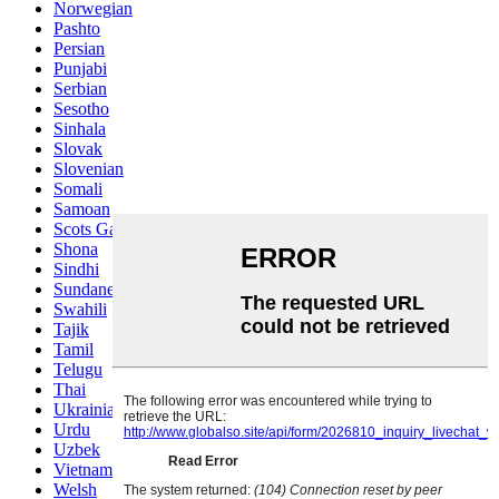
Norwegian
Pashto
Persian
Punjabi
Serbian
Sesotho
Sinhala
Slovak
Slovenian
Somali
Samoan
Scots Gaelic
Shona
Sindhi
Sundanese
Swahili
Tajik
Tamil
Telugu
Thai
Ukrainian
Urdu
Uzbek
Vietnamese
Welsh