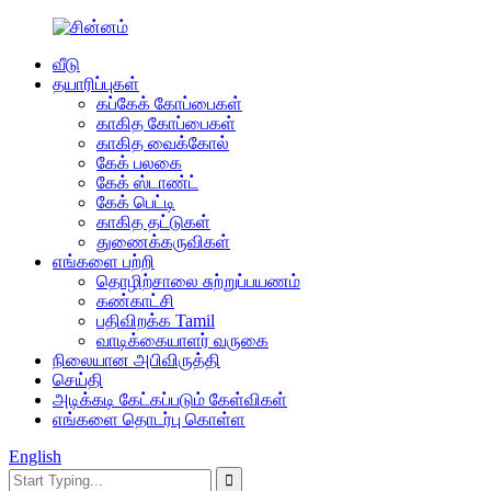
வீடு
தயாரிப்புகள்
கப்கேக் கோப்பைகள்
காகித கோப்பைகள்
காகித வைக்கோல்
கேக் பலகை
கேக் ஸ்டாண்ட்
கேக் பெட்டி
காகித தட்டுகள்
துணைக்கருவிகள்
எங்களை பற்றி
தொழிற்சாலை சுற்றுப்பயணம்
கண்காட்சி
பதிவிறக்க Tamil
வாடிக்கையாளர் வருகை
நிலையான அபிவிருத்தி
செய்தி
அடிக்கடி கேட்கப்படும் கேள்விகள்
எங்களை தொடர்பு கொள்ள
English